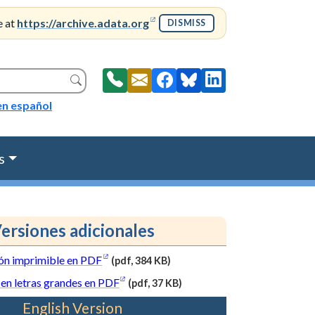
(opens in a new window)
e at
https://archive.adata.org
DISMISS
Search
en español
s
ersiones adicionales
(opens in a new window)
(PDF
ón imprimible en
PDF
(pdf, 384 KB)
file,
(opens in a new window)
(PDF
 en letras grandes en
PDF
(pdf, 37 KB)
384
file,
English Version
kilobytes)