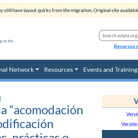
till have layout quirks from the migration. Original site availabl
Search this site
Recursos 
nal Network
Resources
Events and Training
N
V
na “acomodación
Versi
odificación
Versión
s, prácticas o