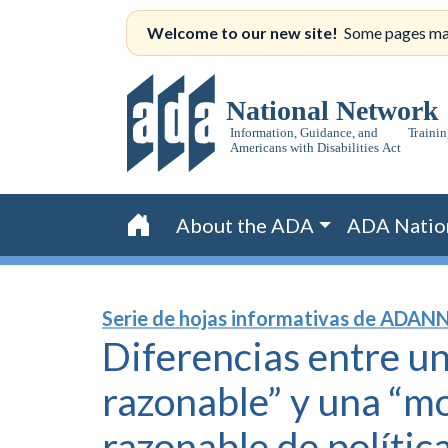
Skip
Welcome to our new site!
Some pages may s
to
content
About the ADA
ADA Natio
Home
Serie de hojas informativas de ADAN
Diferencias entre u
razonable” y una “m
razonable de política